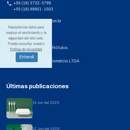
+55 (18) 3722-3789
+55 (18) 99801-1503
pedidos@promom.com.br
Recopilamos datos para
mejorar el rendimiento y la
promom_etiquetas
seguridad del sitio web.
Puede consultar nuestro
Promom Etiquetas e Rótulos.
Política de privacidad
Promom Indústria e Comércio LTDA
Últimas publicaciones
14 Jun del 2023
12 Jun del 2023