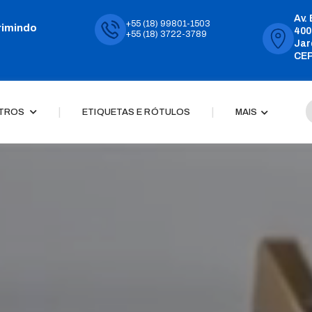
Av.
+55 (18) 99801-1503
rimindo
400
+55 (18) 3722-3789
Jar
CEP
|
|
TROS
ETIQUETAS E RÓTULOS
MAIS