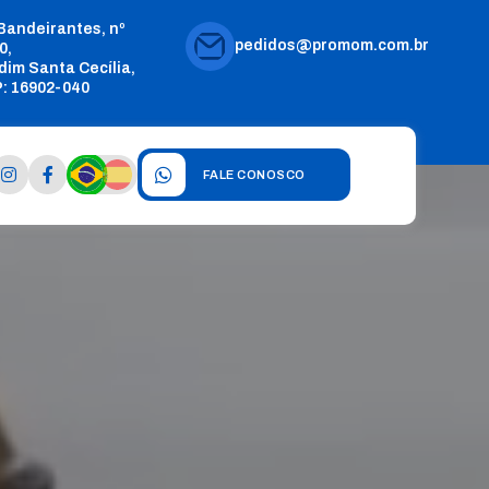
 Bandeirantes, nº
pedidos@promom.com.br
0,
dim Santa Cecília,
: 16902-040
FALE CONOSCO