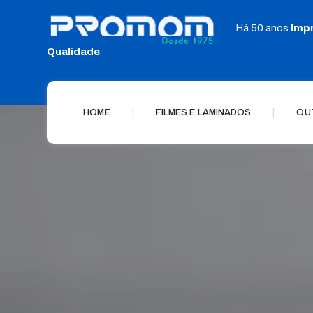
Há 50 anos
Imp
Qualidade
|
|
HOME
FILMES E LAMINADOS
OU